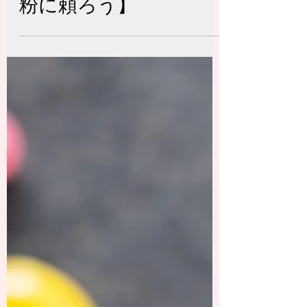
のコツ【結論：歯磨き
粉に頼ろう】