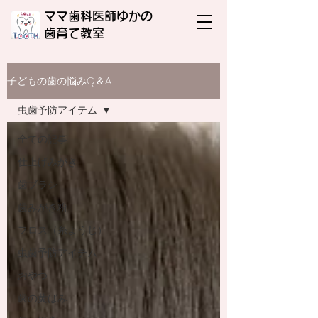
ママ歯科医師ゆかの
​歯育て教室
子どもの歯の悩みQ＆A
虫歯予防アイテム
全ての記事
仕上げみがき
歯ブラシ
歯みがき粉
フロス（糸ようじ）
虫歯予防アイテム
おやつ
歯の黄ばみ