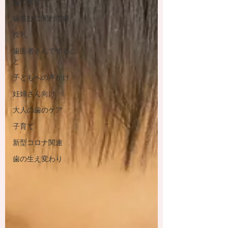
歯の異常
歯並びに関わる癖
授乳
歯医者さんでするこ
と
子どもへの声かけ
妊婦さん向け
大人の歯のケア
子育て
新型コロナ関連
歯の生え変わり