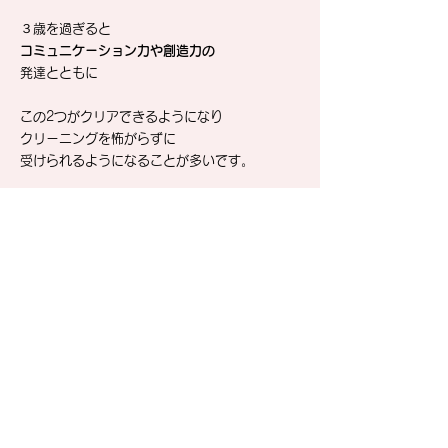
３歳を過ぎると
コミュニケーション力や創造力の
発達とともに
この2つがクリアできるようになり
クリーニングを
怖がらずに
受けられるようになることが多いです。
まだ歯医者さんで
クリーニングを受けれない時期に
1つだけ注意していただきたいのが
茶渋がついてるところを
歯みがき粉をつけた歯ブラシで
ゴシゴシこすらないようにする
ことです。
なぜなら
逆に歯の表面が傷ついて
茶渋がよりつきやすくなってしまう
からです。