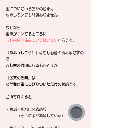
歯についているお茶の色素は
放置していても問題ありません。
なぜなら
色素がついてるところに
むし歯菌は住みついてはいない
からです。
「
歯垢（しこう）
」はむし歯菌の棲み家ですの
で
むし歯の原因になる
ものですが
「
お茶の色素
」は
ただ
色が歯にこびりついた
だけ
の状態です。
台所で例えると
・歯垢→排水口のぬめり
（そこに菌が繁殖している）