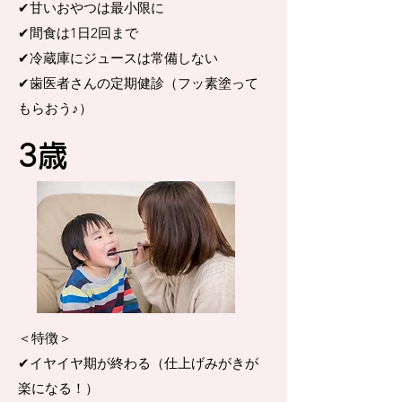
​✔︎甘いおやつは最小限に
✔︎間食は1日2回まで
​✔︎冷蔵庫にジュースは常備しない
​✔︎歯医者さんの定期健診（フッ素塗って
もらおう♪）
​3歳
＜特徴＞
✔︎イヤイヤ期が終わる（仕上げみがきが
楽になる！）