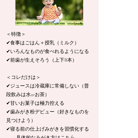
＜特徴＞
✔︎食事はごはん＋授乳（ミルク）
✔︎いろんなものが食べれるようになる
✔︎前歯が生えそろう（上下8本）
​＜コレだけは＞
✔︎ジュースは冷蔵庫に常備しない（普
段飲みは水orお茶）
✔︎甘いお菓子は極力控える
✔︎歯みがき粉デビュー（好きなものを
見つけよう）
✔︎寝る前の仕上げみがきを習慣化する
→具体的なみがき方は
こちら