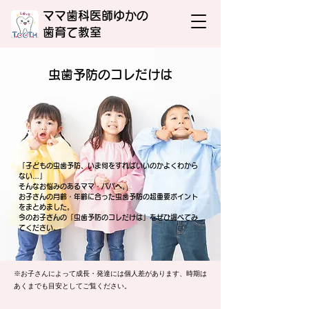
ママ歯科医師ゆかの
​歯育て教室
​虫歯予防のコレだけは
「​子どもの虫歯予防、いま何をすればいいのかよくわから
ない…」
そんなお悩みのあるママ・パパへ。
お子さんの月齢・年齢に合った虫歯予防の超重要ポイント
をまとめました。
今のお子さんの「虫歯予防のコレだけは」をぜひ調べてみ
てください。
※お子さんによって成長・発達には個人差があります、時期は
あくまでも目安としてご覧ください。