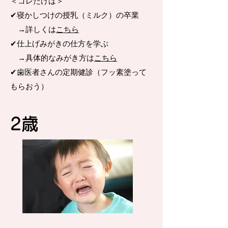
＜コレだけは＞
✔︎寝かしつけの授乳（ミルク）の卒業
​ →詳しくは
こちら
✔︎仕上げみがきの仕方を学ぶ
→具体的なみがき方は
こちら
​✔︎歯医者さんの定期健診（フッ素塗って
もらおう）
​2歳