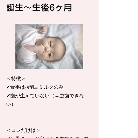
​誕生〜生後6ヶ月
＜特徴＞
✔︎食事は授乳orミルクのみ
✔︎歯が生えていない（→虫歯できな
い）
​＜コレだけは＞