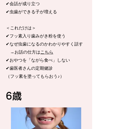
✔︎会話が成り立つ
✔︎虫歯ができる子が増える
＜これだけは＞
✔︎フッ素入り歯みがき粉を使う
✔︎なぜ虫歯になるのかわかりやすく話す
​ →お話の仕方は
こちら
✔︎おやつを「ながら食べ」しない
​✔︎歯医者さんの定期健診
（フッ素を塗ってもらおう♪）
​6歳