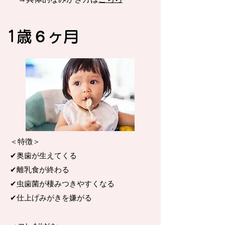
​1歳６ヶ月
＜特徴＞
✔︎奥歯が生えてくる
✔︎離乳食が終わる
✔︎虫歯菌が棲みつきやすくなる
✔︎仕上げみがきを嫌がる