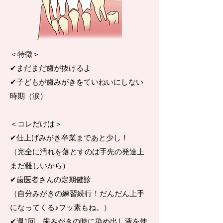
＜特徴＞
✔︎まだまだ歯が抜けるよ
✔︎子どもが歯みがきをていねいにしない
時期（涙）
＜コレだけは＞
✔︎仕上げみがき卒業まであと少し！
（完全に汚れを落とすのは手先の発達上
まだ難しいから）
✔︎歯医者さんの定期健診
（自分みがきの練習続行！だんだん上手
になってくる♪フッ素もね。）
✔︎週1回、歯みがきの時に染め出し液を使