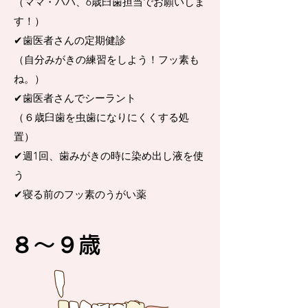
（ママ・パパ、6歳臼歯担当でお願いしま
す！）
✔︎歯医者さんの定期健診
（自分みがきの練習をしよう！フッ素も
ね。）
✔︎歯医者さんでシーラント
（６歳臼歯を虫歯になりにくくする処
置）
✔︎週1回、歯みがきの時に染め出し液を使
う
✔︎寝る前のフッ素のうがい薬
８〜９歳