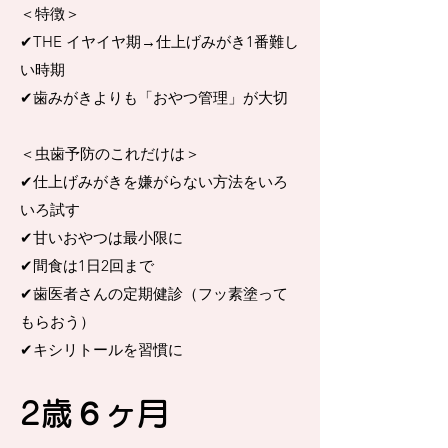
＜特徴＞
​✔︎THE イヤイヤ期→仕上げみがき1番難し
い時期
✔︎歯みがきよりも「おやつ管理」が大切
＜虫歯予防のこれだけは＞
​✔︎仕上げみがきを嫌がらない方法をいろ
いろ試す
✔︎甘いおやつは最小限に
✔︎間食は1日2回まで​
​✔︎歯医者さんの定期健診（フッ素塗って
もらおう）
​✔︎キシリトールを習慣に
2歳６ヶ月