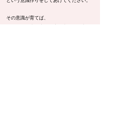
という意識作りをしてあげてください。
その意識が育てば、
お子さんの歯は生涯健康で幸せな人生を
送ることができます。
＜コレだけは＞
✔︎自分みがきを頑張っていたら褒める
✔︎寝る前のフッ素うがい薬
✔︎週1回、歯みがきで染め出し液を使う
（親子で一緒に）
✔︎歯医者さんの定期健診の予約を取る
（お子さん1人で来院も大丈夫！）
​12歳