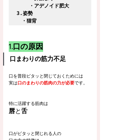
    ・アデノイド肥大

3.姿勢

　・猫背
1.口の原因
口まわりの筋力不足
口を普段ピタッと閉じておくためには
実は
口のまわりの筋肉の力が必要
です。
特に活躍する筋肉は
唇
と
舌
口がピタッと閉じれる人の