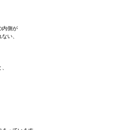
。
の内側が
れない、
と、