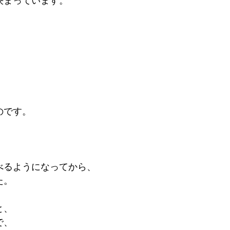
決まっています。
のです。
べるようになってから、
た。
と、
で、