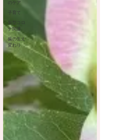
のケア
子育て
新型コロ
ナ関連
歯の生え
変わり