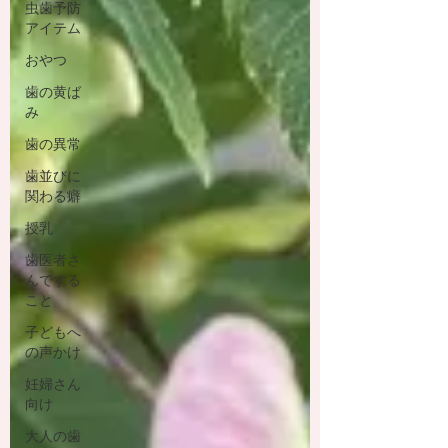
虫歯予防
アイテム
おやつ
歯の黄ば
み
歯の異常
歯並びに
関わる癖
授乳
歯医者さ
んでする
こと
子どもへ
の声かけ
妊婦さん
向け
大人の歯