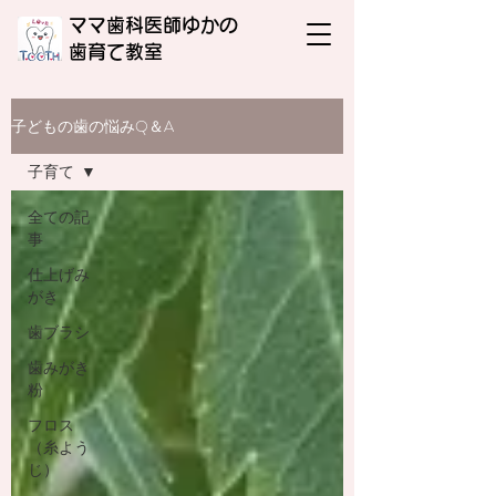
ママ歯科医師ゆかの
​歯育て教室
子どもの歯の悩みQ＆A
子育て
全ての記
事
仕上げみ
がき
歯ブラシ
歯みがき
粉
フロス
（糸よう
じ）