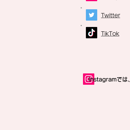
Twitter
TikTok
​Instagra