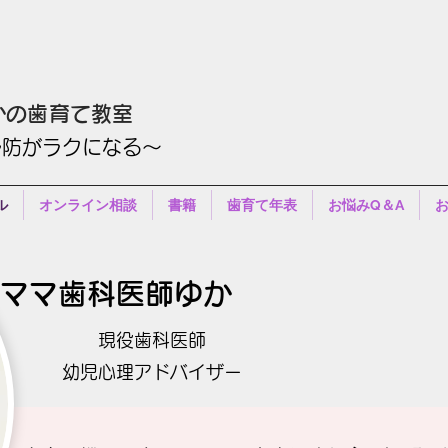
かの歯育て教室
予防がラクになる〜
ル
オンライン相談
書籍
歯育て年表
お悩みQ＆A
​ママ歯科医師
ゆか
現役歯科医師
幼児心理アドバイザー