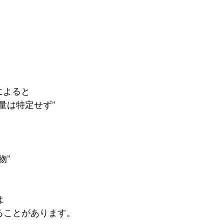
によると
量は特定せず”
物”
は
ることがあります。