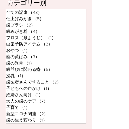
カテゴリー別
全ての記事
（43）
43件の記事
仕上げみがき
（5）
5件の記事
歯ブラシ
（2）
2件の記事
歯みがき粉
（4）
4件の記事
フロス（糸ようじ）
（1）
1件の記事
虫歯予防アイテム
（2）
2件の記事
おやつ
（1）
1件の記事
歯の黄ばみ
（3）
3件の記事
歯の異常
（1）
1件の記事
歯並びに関わる癖
（6）
6件の記事
授乳
（1）
1件の記事
歯医者さんですること
（2）
2件の記事
子どもへの声かけ
（1）
1件の記事
妊婦さん向け
（1）
1件の記事
大人の歯のケア
（7）
7件の記事
子育て
（1）
1件の記事
新型コロナ関連
（2）
2件の記事
歯の生え変わり
（1）
1件の記事