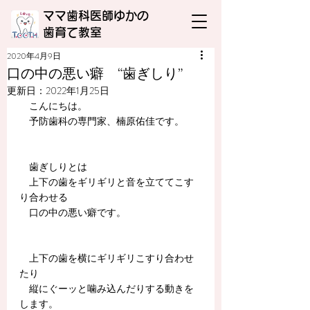
ママ歯科医師ゆかの
​歯育て教室
2020年4月9日
口の中の悪い癖 “歯ぎしり”
更新日：
2022年1月25日
　こんにちは。
　予防歯科の専門家、楠原佑佳です。
　歯ぎしりとは
　上下の歯をギリギリと音を立ててこす
り合わせる
　口の中の悪い癖です。
　上下の歯を横にギリギリこすり合わせ
たり
　縦にぐーッと噛み込んだりする動きを
します。