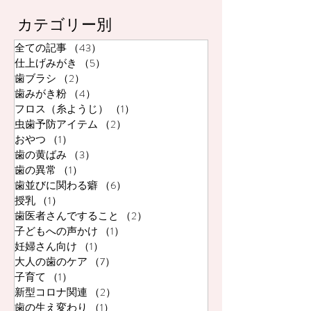
カテゴリー別
全ての記事
（43）
43件の記事
仕上げみがき
（5）
5件の記事
歯ブラシ
（2）
2件の記事
歯みがき粉
（4）
4件の記事
フロス（糸ようじ）
（1）
1件の記事
虫歯予防アイテム
（2）
2件の記事
おやつ
（1）
1件の記事
歯の黄ばみ
（3）
3件の記事
歯の異常
（1）
1件の記事
歯並びに関わる癖
（6）
6件の記事
授乳
（1）
1件の記事
歯医者さんですること
（2）
2件の記事
子どもへの声かけ
（1）
1件の記事
妊婦さん向け
（1）
1件の記事
大人の歯のケア
（7）
7件の記事
子育て
（1）
1件の記事
新型コロナ関連
（2）
2件の記事
歯の生え変わり
（1）
1件の記事