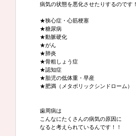
病気の状態を悪化させたりするのです
★狭心症・心筋梗塞
★糖尿病
★動脈硬化
★がん
★肺炎
★骨粗しょう症
★認知症
★胎児の低体重・早産
★肥満（メタボリックシンドローム）
歯周病は
こんなにたくさんの病気の原因に
なると考えられているんです！！