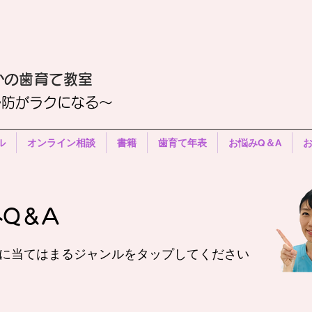
かの歯育て教室
予防がラクになる〜
ル
オンライン相談
書籍
歯育て年表
お悩みQ＆A
みQ＆A
みに当てはまるジャンルをタップしてください