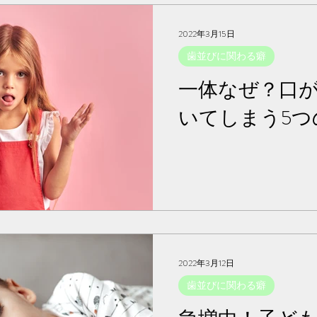
普
2022年3月15日
ま
育
歯並びに関わる癖
機
一体なぜ？口
「L
防
いてしまう5つ
高
2022年3月12日
歯並びに関わる癖