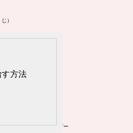
うじ）
関わる癖
授乳
の歯のケア
治す方法
くすはらゆか
科医師/幼児心理アドバイザー