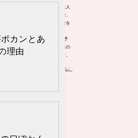
段は歯科医師として、子どもから大人
で虫歯の治療をしています。出産後、
児の大変さを日々痛感し、この体験を
に子どもの虫歯予防団体
がポカンとあ
ovetooth」を起業。子どもの虫歯予
でホントに大切な話や、時短で効果の
の理由
い歯のケア法などを発信しています。
プロフィール詳細はこちら〉
​＼Follow me／