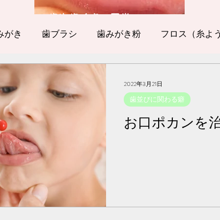
​歯や歯ぐきの異常
みがき
歯ブラシ
歯みがき粉
フロス（糸よ
おやつ
歯の黄ばみ
歯の異常
歯並びに
2022年3月21日
歯並びに関わる癖
こと
子どもへの声かけ
妊婦さん向け
大人
お口ポカンを
↑↑↑
ロナ関連
歯の生え変わり
子どもの歯の
無料相談
実施中！！
友だち追加でお申し込みできます
歯